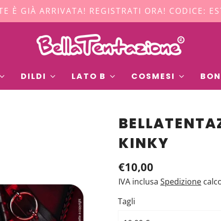
TE È GIÀ ARRIVATA! REGISTRATI ORA! CODICE: E
DILDI
LATO B
COSMESI
BON
BELLATENTA
KINKY
€10,00
IVA inclusa
Spedizione
calc
Tagli