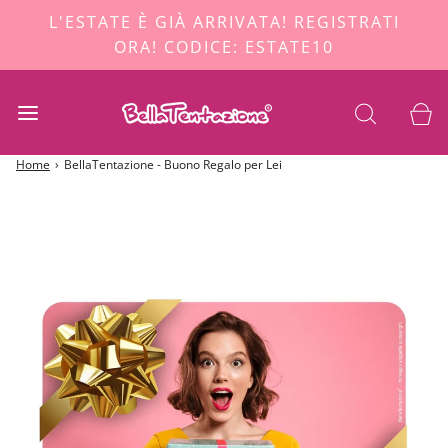
L'ESTATE È GIÀ ARRIVATA! REGISTRATI
ORA! CODICE: ESTATE10
Home
›
BellaTentazione - Buono Regalo per Lei