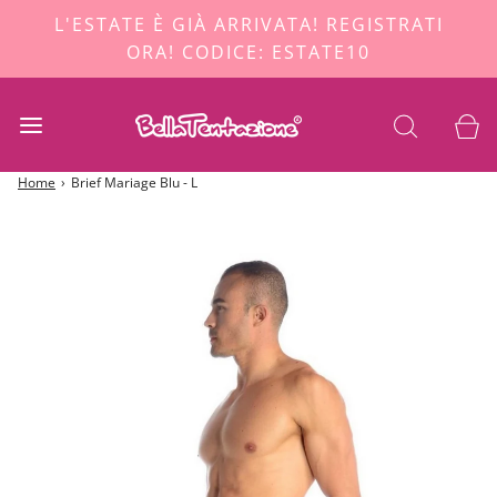
L'ESTATE È GIÀ ARRIVATA! REGISTRATI
ORA! CODICE: ESTATE10
Home
›
Brief Mariage Blu - L