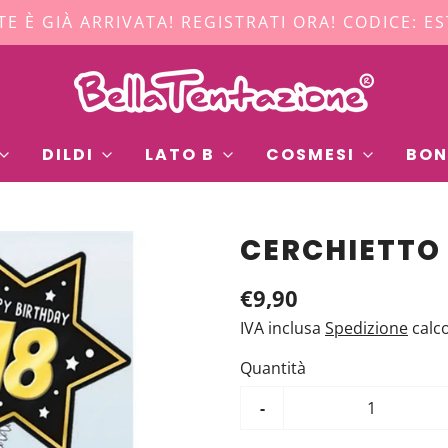
TE È GIÀ ARRIVATA! REGISTRATI ORA! CODICE: E
DILDI
LATO B
COSMESI
BON
CERCHIETTO 2
€9,90
IVA inclusa
Spedizione
calc
Quantità
-