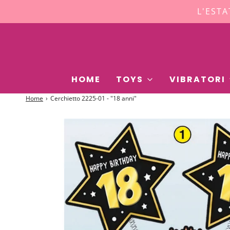
L'ESTA
HOME
TOYS
VIBRATORI
Home
›
Cerchietto 2225-01 - "18 anni"