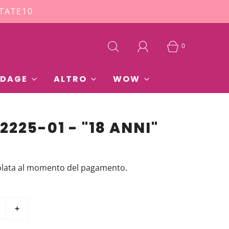
STATE10
0
DAGE
ALTRO
WOW
225-01 - "18 ANNI"
olata al momento del pagamento.
+