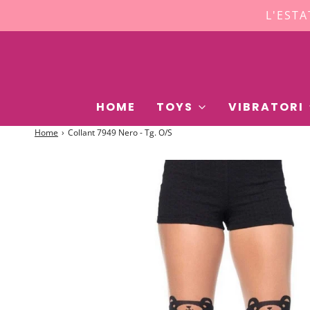
L'ESTA
HOME
TOYS
VIBRATORI
Home
›
Collant 7949 Nero - Tg. O/S