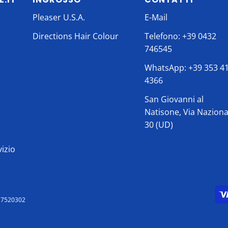
Pleaser U.S.A.
E-Mail
Directions Hair Colour
Telefono: +39 0432
746545
WhatsApp: +39 353 4
4366
San Giovanni al
Natisone, Via Naziona
30 (UD)
vizio
2727520302