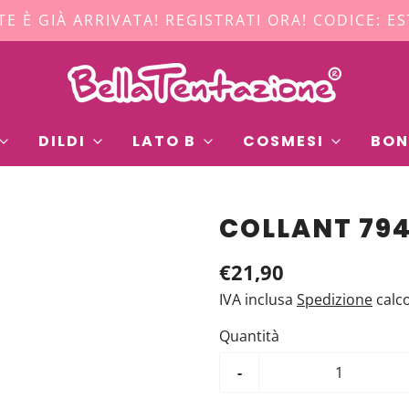
TE È GIÀ ARRIVATA! REGISTRATI ORA! CODICE: E
DILDI
LATO B
COSMESI
BON
COLLANT 794
€21,90
IVA inclusa
Spedizione
calc
Quantità
-