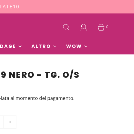
STATE10
0
DAGE
ALTRO
WOW
9 NERO - TG. O/S
olata al momento del pagamento.
+