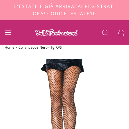
L'ESTATE È GIÀ ARRIVATA! REGISTRATI
ORA! CODICE: ESTATE10
Home
›
Collant 9003 Nero - Tg. O/S