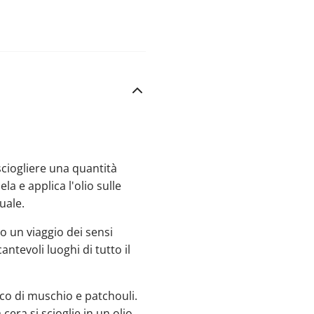
sciogliere una quantità
la e applica l'olio sulle
uale.
o un viaggio dei sensi
antevoli luoghi di tutto il
co di muschio e patchouli.
era si scioglie in un olio