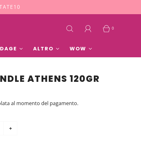
STATE10
0
DAGE
ALTRO
WOW
NDLE ATHENS 120GR
olata al momento del pagamento.
+