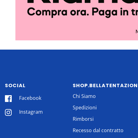
SOCIAL
SHOP.BELLATENTAZION
Chi Siamo
Facebook
Spedizioni
Instagram
Rimborsi
Recesso dal contratto