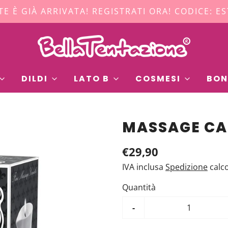
TE È GIÀ ARRIVATA! REGISTRATI ORA! CODICE: E
DILDI
LATO B
COSMESI
BON
MASSAGE CA
€29,90
IVA inclusa
Spedizione
calc
Quantità
-