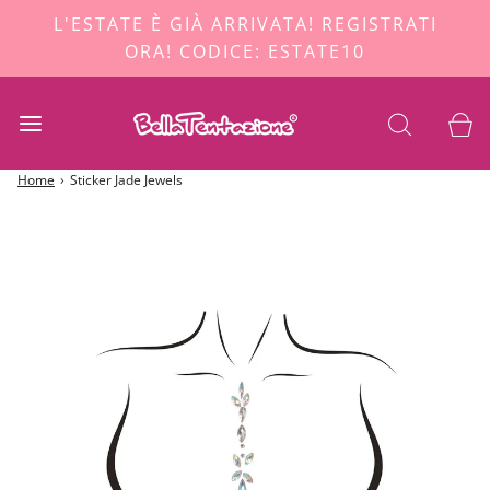
L'ESTATE È GIÀ ARRIVATA! REGISTRATI
ORA! CODICE: ESTATE10
Home
›
Sticker Jade Jewels