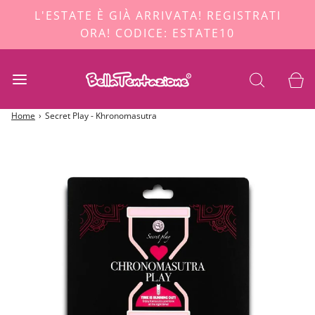
L'ESTATE È GIÀ ARRIVATA! REGISTRATI
ORA! CODICE: ESTATE10
Home
›
Secret Play - Khronomasutra