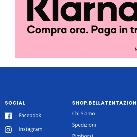
SOCIAL
SHOP.BELLATENTAZION
Chi Siamo
Facebook
Spedizioni
Instagram
Rimborsi