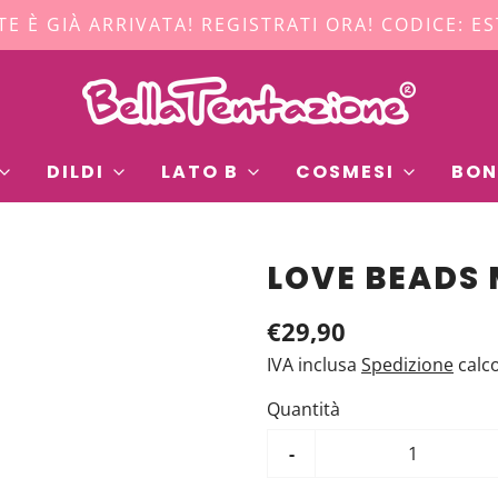
TE È GIÀ ARRIVATA! REGISTRATI ORA! CODICE: E
DILDI
LATO B
COSMESI
BON
LOVE BEADS
€29,90
IVA inclusa
Spedizione
calc
Quantità
-