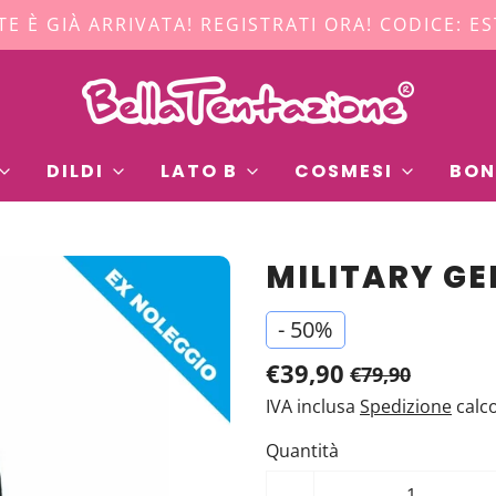
TE È GIÀ ARRIVATA! REGISTRATI ORA! CODICE: E
DILDI
LATO B
COSMESI
BON
MILITARY GE
-
50%
€39,90
€79,90
IVA inclusa
Spedizione
calc
Quantità
-