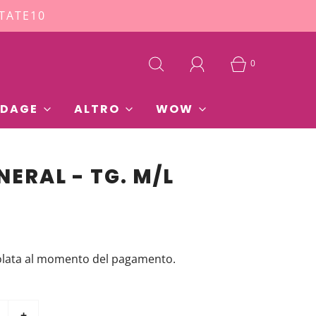
STATE10
0
DAGE
ALTRO
WOW
NERAL - TG. M/L
olata al momento del pagamento.
+