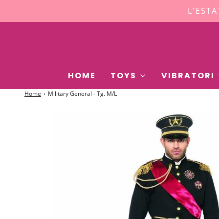
L'ESTA
HOME
TOYS
VIBRATORI
Home
›
Military General - Tg. M/L