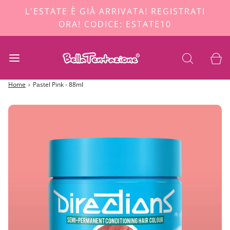
L'ESTATE È GIÀ ARRIVATA! REGISTRATI
ORA! CODICE: ESTATE10
Home
›
Pastel Pink - 88ml