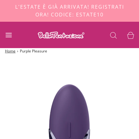
L'ESTATE È GIÀ ARRIVATA! REGISTRATI
ORA! CODICE: ESTATE10
Home
›
Purple Pleasure