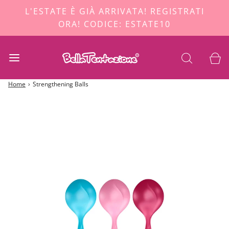
L'ESTATE È GIÀ ARRIVATA! REGISTRATI
ORA! CODICE: ESTATE10
Home
›
Strengthening Balls